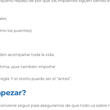
pequeño repaso de por qué los implantes siguen siendo el
les.
omo los puentes).
eden acompañar toda la vida.
estima, ¡que también importa!
gla. Y el otoño puede ser el “antes”.
mpezar?
conviene seguir para asegurarnos de que todo va sobre 