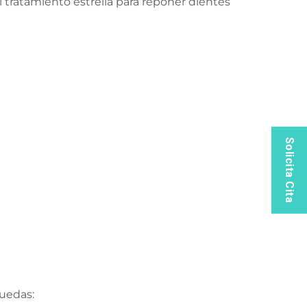
 tratamiento estrella para reponer dientes
Solicita Cita
ruedas: